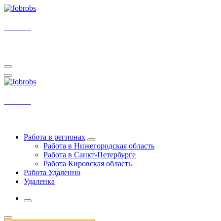
Перейти
к
содержимому
Jobrobs
У нас самые свежие вакансии на удаленку
Jobrobs
У нас самые свежие вакансии на удаленку
Работа в регионах
Работа в Нижегородская область
Работа в Санкт-Петербурге
Работа Кировская область
Работа Удаленно
Удаленка