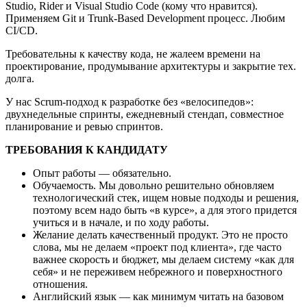
Studio, Rider и Visual Studio Code (кому что нравится).
Применяем Git и Trunk-Based Development процесс. Любим
CI/CD.
Требовательны к качеству кода, не жалеем времени на
проектирование, продумывание архитектуры и закрытие тех.
долга.
У нас Scrum-подход к разработке без «велосипедов»:
двухнедельные спринты, ежедневный стендап, совместное
планирование и ревью спринтов.
ТРЕБОВАНИЯ К КАНДИДАТУ
Опыт работы — обязательно.
Обучаемость. Мы довольно решительно обновляем
технологический стек, ищем новые подходы и решения,
поэтому всем надо быть «в курсе», а для этого придется
учиться и в начале, и по ходу работы.
Желание делать качественный продукт. Это не просто
слова, мы не делаем «проект под клиента», где часто
важнее скорость и бюджет, мы делаем систему «как для
себя» и не переживем небрежного и поверхностного
отношения.
Английский язык — как минимум читать на базовом