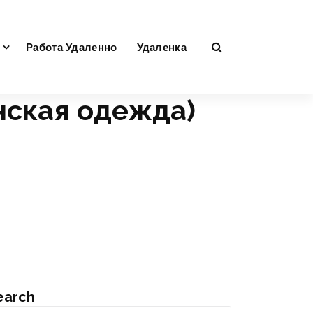
Работа Удаленно
Удаленка
нская одежда)
earch