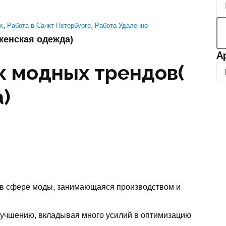
,
,
х
Работа в Санкт-Петербурге
Работа Удаленно
женская одежда)
А
к модных трендов(
А
р
)
х
и
в
 в сфере моды, занимающаяся производством и
лучшению, вкладывая много усилий в оптимизацию