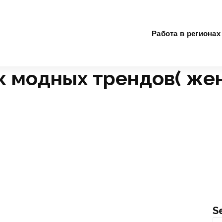
Работа в регионах
к модных трендов( же
Работа в Нижегородская область
женская одежда)
S