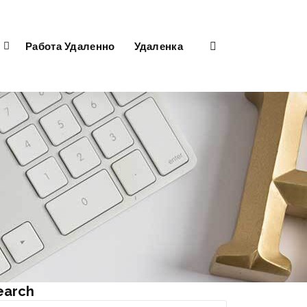
Работа Удаленно
Удаленка
earch