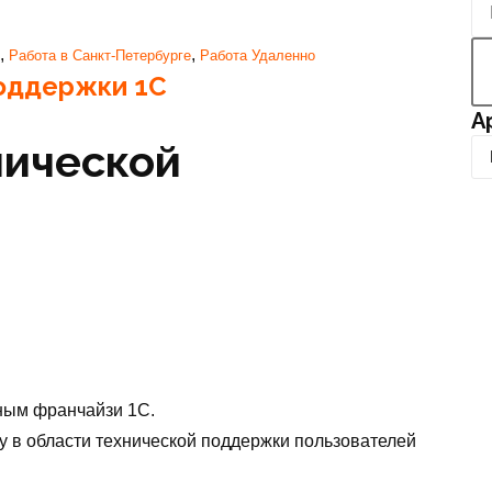
,
,
Работа в Санкт-Петербурге
Работа Удаленно
поддержки 1С
А
нической
А
р
х
и
в
ным франчайзи 1С.
у в области технической поддержки пользователей