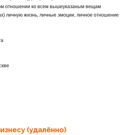
ном отношении ко всем вышеуказаным вещам
ах) личную жизнь, личные эмоции, личное отношение
та
скве
изнесу (удалённо)