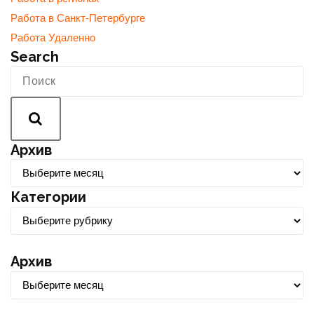
Работа в Санкт-Петербурге
Работа Удаленно
Search
Архив
А
р
Категории
х
К
и
а
в
т
Архив
е
А
г
р
о