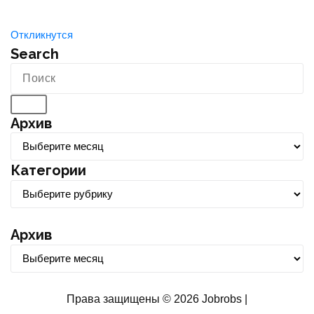
Откликнутся
Search
Архив
А
р
Категории
х
К
и
а
в
т
Архив
е
А
г
р
о
х
Права защищены © 2026 Jobrobs |
р
и