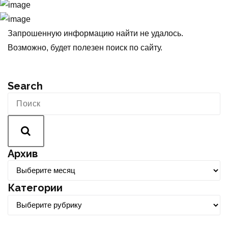
Запрошенную информацию найти не удалось.
Возможно, будет полезен поиск по сайту.
Search
Архив
А
р
Категории
х
К
и
а
в