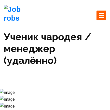
П
е
р
Jobrobs
е
У нас самые свежие вакансии на удаленку
й
т
Ученик чародея /
и
к
менеджер
с
о
(удалённо)
д
е
Главная страница
Работа в регионах
Работа в
р
Санкт-Петербурге
ж
Ученик чародея / менеджер (удалённо)
и
м
о
м
у