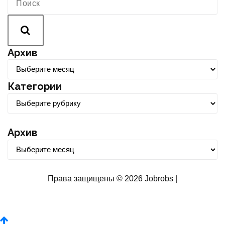
Архив
А
р
Категории
х
К
и
а
в
т
Архив
е
А
г
р
о
х
Права защищены © 2026 Jobrobs |
р
и
и
в
и