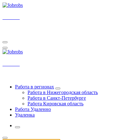
Перейти
к
содержимому
Jobrobs
У нас самые свежие вакансии на удаленку
Jobrobs
У нас самые свежие вакансии на удаленку
Работа в регионах
Работа в Нижегородская область
Работа в Санкт-Петербурге
Работа Кировская область
Работа Удаленно
Удаленка