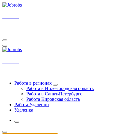
Перейти
к
содержимому
Jobrobs
У нас самые свежие вакансии на удаленку
Jobrobs
У нас самые свежие вакансии на удаленку
Работа в регионах
Работа в Нижегородская область
Работа в Санкт-Петербурге
Работа Кировская область
Работа Удаленно
Удаленка