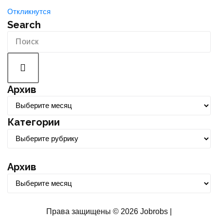
Откликнутся
Search
Архив
А
р
Категории
х
К
и
а
в
т
Архив
е
А
г
р
о
х
Права защищены © 2026 Jobrobs |
р