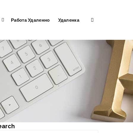
Работа Удаленно
Удаленка
earch