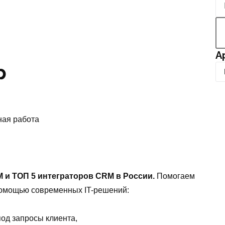
А
р
А
р
х
и
ная работа
в
 и ТОП 5 интеграторов CRM в России.
Помогаем
помощью современных IT-решений:
од запросы клиента,