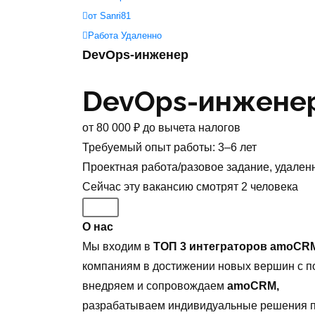
от Sanri81
Работа Удаленно
DevOps-инженер
DevOps-инжене
от
80 000
₽
до вычета налогов
Требуемый опыт работы
:
3–6 лет
Проектная работа/разовое задание
,
удален
Сейчас эту вакансию
смотрят
2
человека
О нас
Мы входим в
ТОП 3 интеграторов amoCRM
компаниям в достижении новых вершин с 
внедряем и сопровождаем
amoCRM,
разрабатываем индивидуальные решения п