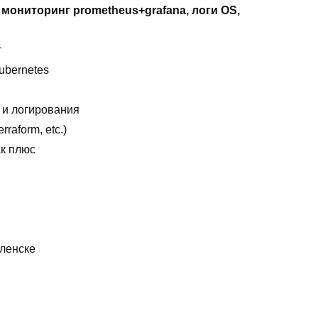
CD, мониторинг prometheus+grafana, логи OS,
т
ubernetes
 и логирования
raform, etc.)
ак плюс
ленске