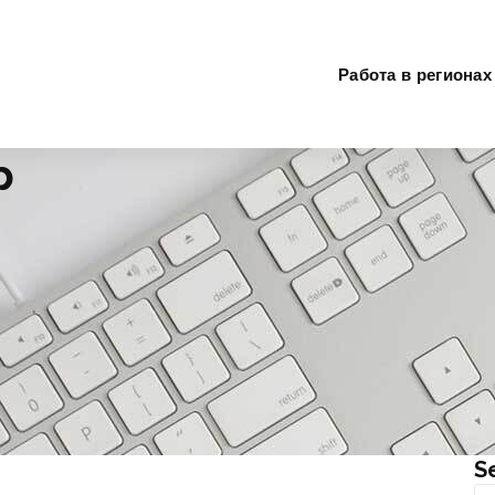
Работа в регионах
р
S