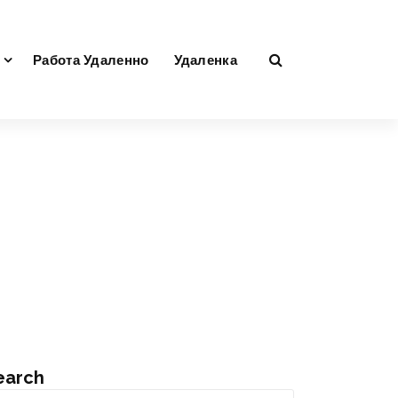
Работа Удаленно
Удаленка
earch