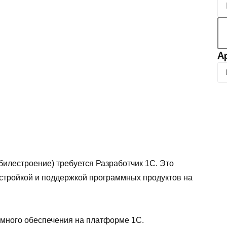
А
А
р
х
и
в
илестроение) требуется Разработчик 1С. Это
стройкой и поддержкой программных продуктов на
ммного обеспечения на платформе 1С.