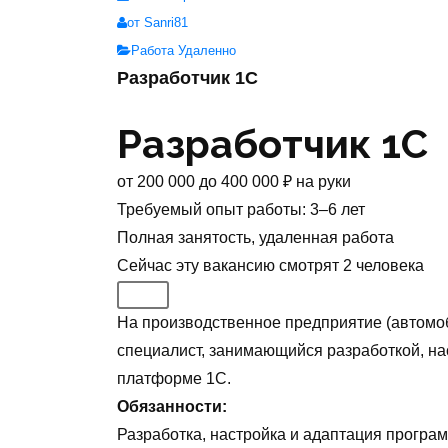
от Sanri81
Работа Удаленно
Разработчик 1С
Разработчик 1С
от
200 000
до
400 000
₽
на руки
Требуемый опыт работы
:
3–6 лет
Полная занятость
,
удаленная работа
Сейчас эту вакансию
смотрят
2
человека
На производственное предприятие (автомоб
специалист, занимающийся разработкой, на
платформе 1С.
Обязанности:
Разработка, настройка и адаптация програ