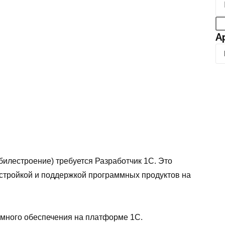
А
А
р
х
и
в
илестроение) требуется Разработчик 1С. Это
стройкой и поддержкой программных продуктов на
ммного обеспечения на платформе 1С.