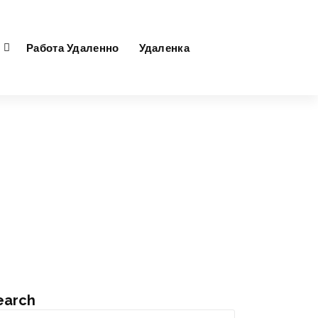
Работа Удаленно
Удаленка
earch