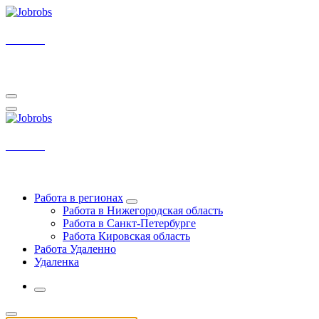
Перейти
к
содержимому
Jobrobs
У нас самые свежие вакансии на удаленку
Jobrobs
У нас самые свежие вакансии на удаленку
Работа в регионах
Работа в Нижегородская область
Работа в Санкт-Петербурге
Работа Кировская область
Работа Удаленно
Удаленка