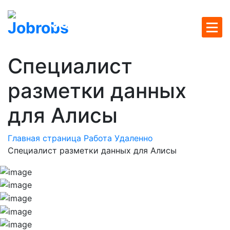
Перейти
Jobrobs
к
содержимому
У нас самые свежие вакансии на удаленку
Специалист
разметки данных
для Алисы
Главная страница
Работа Удаленно
Специалист разметки данных для Алисы