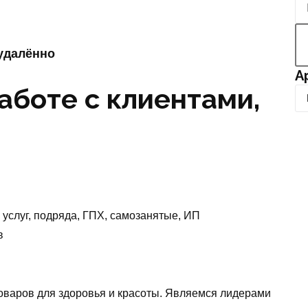
 удалённо
А
аботе с клиентами,
А
р
х
и
в
услуг, подряда, ГПХ, самозанятые, ИП
в
оваров для здоровья и красоты. Являемся лидерами