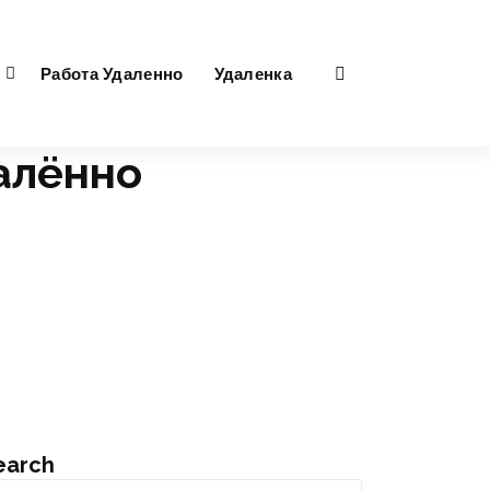
Работа Удаленно
Удаленка
далённо
earch