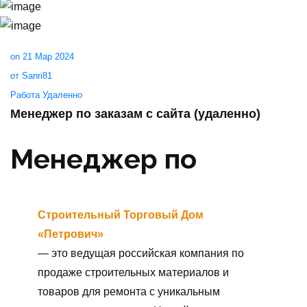
on 21 Мар 2024
от Sanri81
Работа Удаленно
Менеджер по заказам с сайта (удаленно)
Менеджер по
заказам с сайта
(удаленно)
Строительный Торговый Дом
«Петрович»
от
43 000
до
58 000
₽
до вычета налогов
— это ведущая российская компания по
Требуемый опыт работы
:
не требуется
продаже строительных материалов и
Полная занятость
,
удаленная работа
товаров для ремонта с уникальным